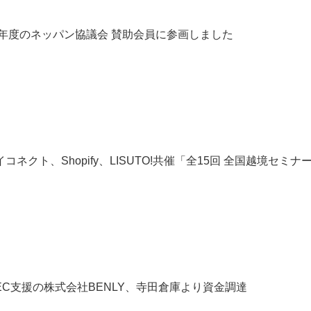
19年度のネッパン協議会 賛助会員に参画しました
コネクト、Shopify、LISUTO!共催「全15回 全国越境セミ
EC支援の株式会社BENLY、寺田倉庫より資金調達