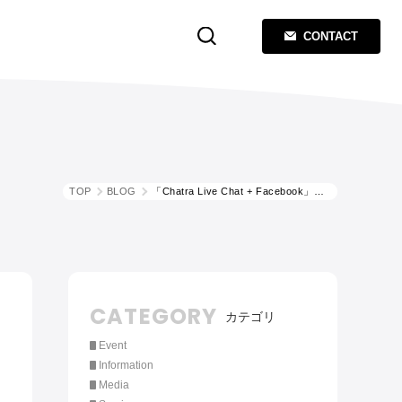
CONTACT
TOP
BLOG
「Chatra Live Chat + Facebook」チャットサポート
CATEGORY
カテゴリ
Event
Information
Media