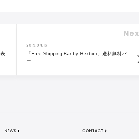
Nex
2019.04.16
を表
「Free Shipping Bar by Hextom」送料無料バ
ー
NEWS
CONTACT