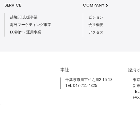
SERVICE
COMPANY
越境EC支援事業
ビジョン
海外マーケティング事業
会社概要
EC制作・運用事業
アクセス
本社
臨海
千葉県市川市相之川2-15-18
東京
TEL 047-711-4325
新東
TEL
FAX