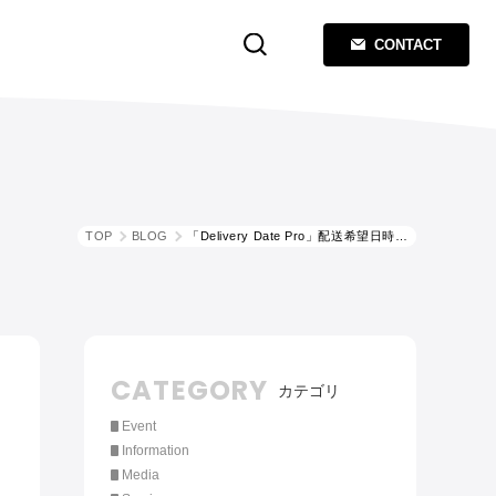
CONTACT
TOP
BLOG
「Delivery Date Pro」配送希望日時の機能
CATEGORY
カテゴリ
Event
Information
Media