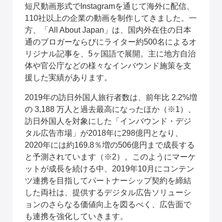
短尺動画形式でInstagramを通じて海外に配信、
110社以上の企業の動画を制作してきました。一
方、「All About Japan」は、国内外在住の日本
通のブロガーならびにライター約500名によるオ
リジナル記事を、5ヶ国語で展開。主に地方自治
体や官公庁などの様々なインバウンド施策を支
援した実績があります。
2019年の訪日外国人旅行者数は、前年比 2.2%増
の 3,188 万人と過去最高になったほか（※1）、
訪日外国人を対象にした「インバウンド・デジ
タル広告市場」が2018年に298億円となり、
2020年には約169.8％増の506億円まで成長する
と予測されています（※2）。このようにマーケ
ットが成長を続ける中、2019年10月にコンテン
ツ連携を目指してパートナーシップ契約を締結
した両社は、提供するデジタル広告ソリューシ
ョンのさらなる価値向上を図るべく、広告面で
も連携を強化していきます。